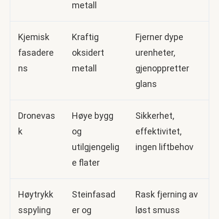
metall
Kjemisk
Kraftig
Fjerner dype
fasadere
oksidert
urenheter,
ns
metall
gjenoppretter
glans
Dronevas
Høye bygg
Sikkerhet,
k
og
effektivitet,
utilgjengelig
ingen liftbehov
e flater
Høytrykk
Steinfasad
Rask fjerning av
sspyling
er og
løst smuss