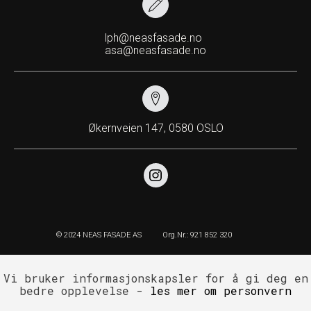
lph@neasfasade.no
asa@neasfasade.no
Økernveien 147, 0580 OSLO
© 2024 NEAS FASADE AS
Org.Nr.: 921 852 320
Vi bruker informasjonskapsler for å gi deg en
bedre opplevelse -
les mer om personvern