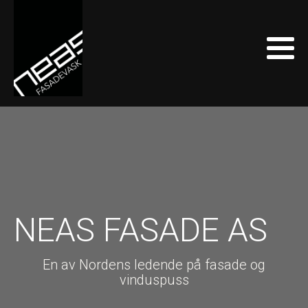
NEAS FASADE AS
En av Nordens ledende på fasade og
vinduspuss