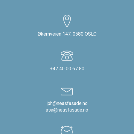
Økernveien 147, 0580 OSLO
+47 40 00 67 80
lph@neasfasade.no
asa@neasfasade.no