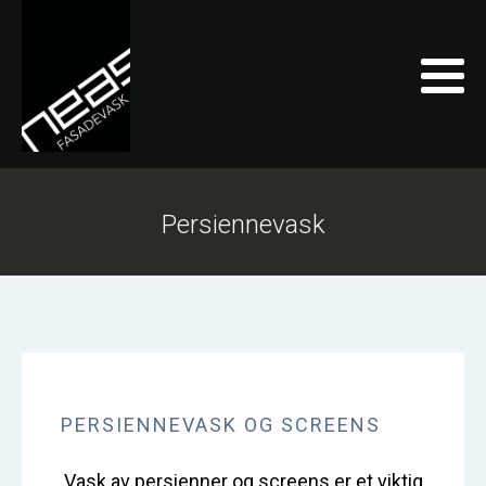
Persiennevask
PERSIENNEVASK OG SCREENS
Vask av persienner og screens er et viktig