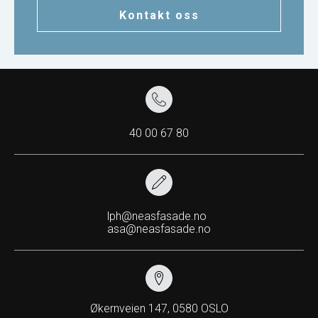
Kontakt oss
40 00 67 80
lph@neasfasade.no
asa@neasfasade.no
Økernveien 147, 0580 OSLO