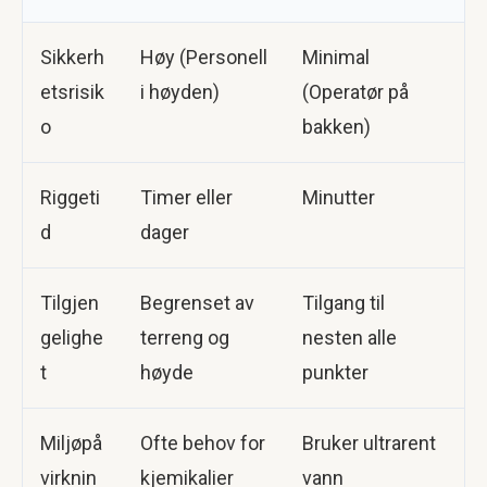
Sikkerh
Høy (Personell
Minimal
etsrisik
i høyden)
(Operatør på
o
bakken)
Riggeti
Timer eller
Minutter
d
dager
Tilgjen
Begrenset av
Tilgang til
gelighe
terreng og
nesten alle
t
høyde
punkter
Miljøpå
Ofte behov for
Bruker ultrarent
virknin
kjemikalier
vann