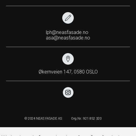
lph@neasfasade.no
asa@neasfasade.no
Økernveien 147, 0580 OSLO
© 2024 NEAS FASADE AS
Org.Nr.: 921 852 320