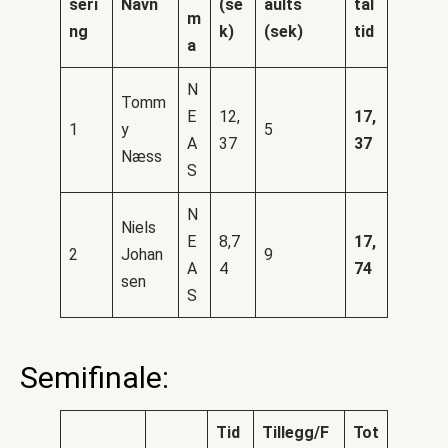
seri
Navn
(se
aults
tal
m
ng
k)
(sek)
tid
a
N
Tomm
E
12,
17,
1
y
5
A
37
37
Næss
S
N
Niels
E
8,7
17,
2
Johan
9
A
4
74
sen
S
Semifinale:
Tid
Tillegg/
F
Tot