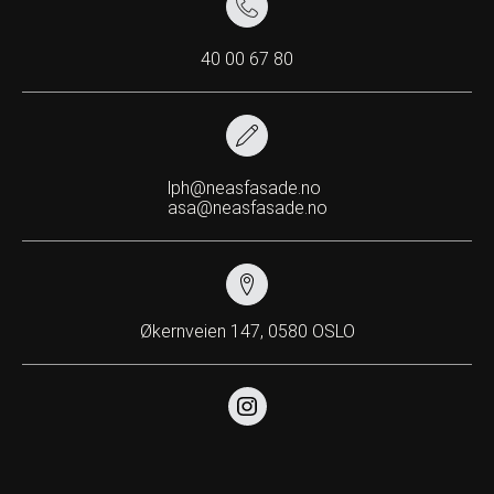
40 00 67 80
lph@neasfasade.no
asa@neasfasade.no
Økernveien 147, 0580 OSLO