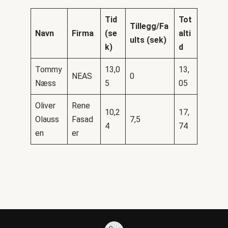
Tid
Tot
Tillegg/
Fa
Navn
Firma
(se
alti
ults (sek)
k)
d
Tommy
13,0
13,
NEAS
0
Næss
5
05
Oliver
Rene
10,2
17,
Olauss
Fasad
7,5
4
74
en
er