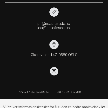
lph@neasfasade.no
asa@neasfasade.no
Økernveien 147, 0580 OSLO
© 2024 NEAS FASADE AS
Org.Nr.: 921 852 320
Vi bruker informasjonskapsler for å gi deg en bedre opplevelse -
les