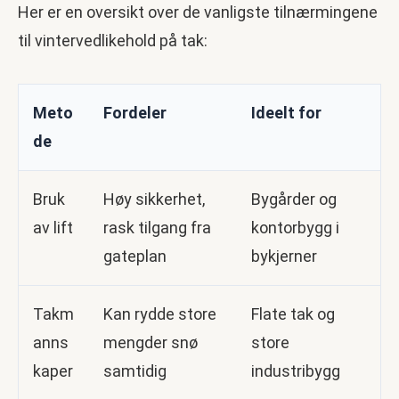
Her er en oversikt over de vanligste tilnærmingene
til vintervedlikehold på tak:
Meto
Fordeler
Ideelt for
de
Bruk
Høy sikkerhet,
Bygårder og
av lift
rask tilgang fra
kontorbygg i
gateplan
bykjerner
Takm
Kan rydde store
Flate tak og
anns
mengder snø
store
kaper
samtidig
industribygg