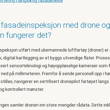
estering i langsiktig fasadehelse
 fasadeinspeksjon med drone o
n fungerer det?
speksjon utført med ubemannede luftfartøy (droner) er
 digital kartlegging av et byggs utvendige flater. Prose
sert sensorteknologi og høyoppløselige kameraer som 
lt ned på millimeteren. Fremfor å sende personell opp i 
er stillas, navigerer en sertifisert dronepilot fartøyet lang
og kontrollert mønster.
ingen samler dronen inn store mengder rådata. Dette ink