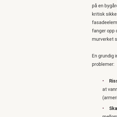
på en bygård
kritisk sikk
fasadeelemen
fanger opp d
murverket s
En grundig 
problemer:
Ris
at van
(armer
Ska
mellom