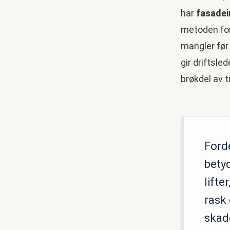
har
fasadei
metoden for 
mangler før 
gir driftsle
brøkdel av t
Ford
bety
lifte
rask
skad