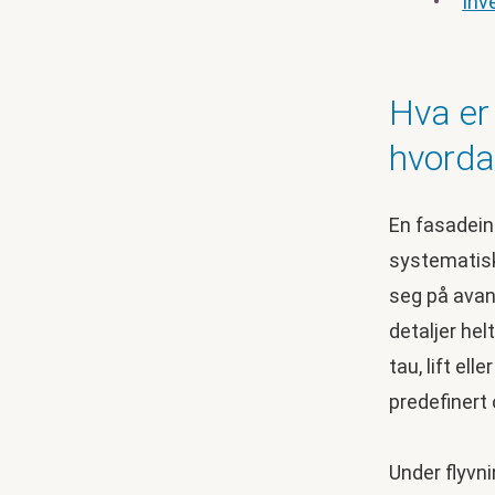
Inv
Hva er
hvorda
En fasadein
systematisk,
seg på avan
detaljer he
tau, lift ell
predefinert 
Under flyvn