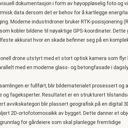
 visuell dokumentasjon i form av høyoppløselig foto og v
rmisk data dersom det er behov for å kartlegge energitap
ging. Moderne industridroner bruker RTK-posisjonering (
som kobler bildene til nøyaktige GPS-koordinater. Dette 
dfeste akkurat hvor en skade befinner seg på en komple
amlingen er fullført, blir bildematerialet prosessert og 
 og fageksperter. Resultatet er en strukturert tilstand
ert avvikskategori blir plassert geografisk på en digital 
aljert 2D-ortofotomosaikk av bygget. Dette danner et obj
grunnlag for gårdeiere som skal planlegge fremtidige