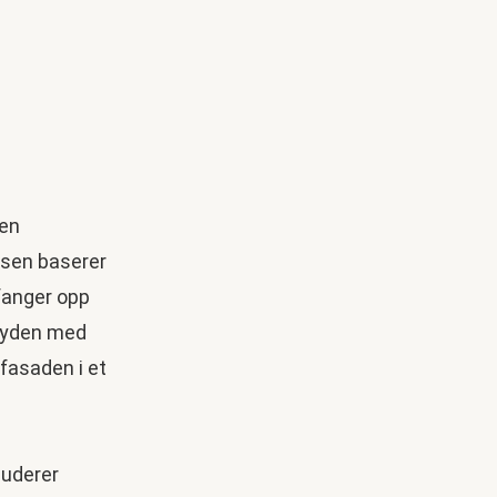
g
 en
ssen baserer
fanger opp
høyden med
s fasaden i et
luderer