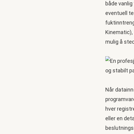
både vanlig
eventuell te
fuktinntren
Kinematic), 
mulig å ste
Når datainns
programvare
hver registr
eller en det
beslutnings