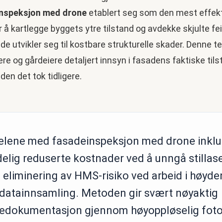
nspeksjon med drone
etablert seg som den mest effek
å kartlegge byggets ytre tilstand og avdekke skjulte fei
de utvikler seg til kostbare strukturelle skader. Denne t
dere og gårdeiere detaljert innsyn i fasadens faktiske til
iden det tok tidligere.
elene med fasadeinspeksjon med drone inklu
delig reduserte kostnader ved å unngå stillas
r, eliminering av HMS-risiko ved arbeid i høyde
 datainnsamling. Metoden gir svært nøyaktig
edokumentasjon gjennom høyoppløselig foto