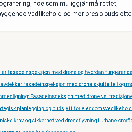
ografering, noe som muliggjør målrettet,
byggende vedlikehold og mer presis budsjette
 er fasadeinspeksjon med drone og hvordan fungerer d
k avdekker fasadeinspeksjon med drone skjulte feil og m
menligning: Fasadeinspeksjon med drone vs. tradisjon
ategisk planlegging og budsjett for eiendomsvedlikehold
niske krav og sikkerhet ved droneflyvning i urbane områ