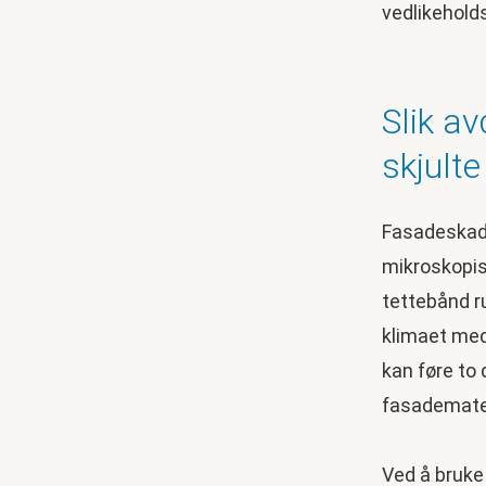
vedlikeholds
Slik a
skjulte
Fasadeskade
mikroskopisk
tettebånd ru
klimaet med
kan føre to 
fasademate
Ved å bruke