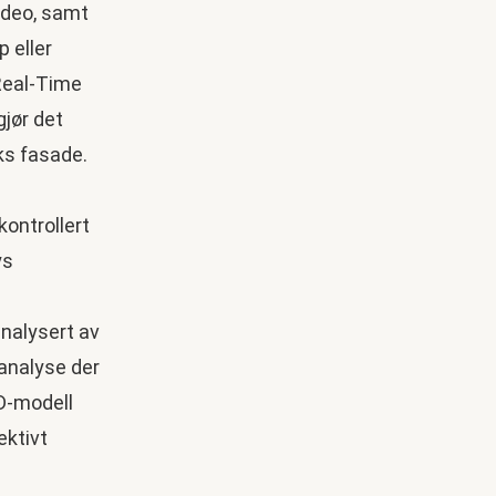
ideo, samt
 eller
Real-Time
gjør det
ks fasade.
analysert av
sanalyse der
3D-modell
ektivt