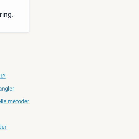
ring.
et?
angler
elle metoder
der