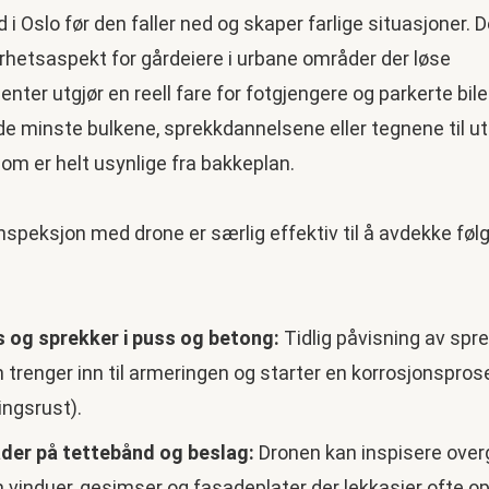
 i Oslo før den faller ned og skaper farlige situasjoner. D
erhetsaspekt for gårdeiere i urbane områder der løse
ter utgjør en reell fare for fotgjengere og parkerte bile
e minste bulkene, sprekkdannelsene eller tegnene til utg
om er helt usynlige fra bakkeplan.
inspeksjon med drone er særlig effektiv til å avdekke fø
s og sprekker i puss og betong:
Tidlig påvisning av spre
n trenger inn til armeringen og starter en korrosjonspro
ingsrust).
der på tettebånd og beslag:
Dronen kan inspisere ove
 vinduer, gesimser og fasadeplater der lekkasjer ofte op