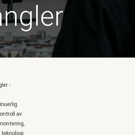
angler
nuerlig
ntroll av
smontering,
 teknologi