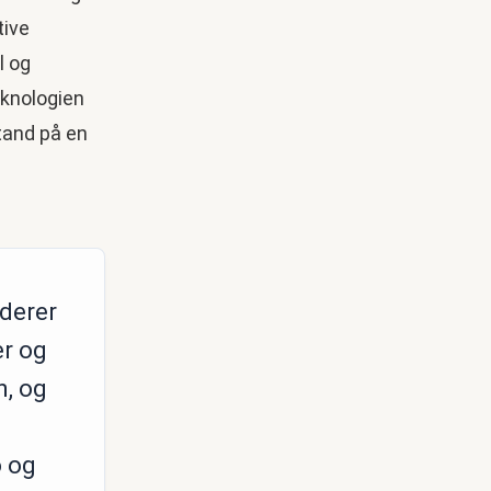
tive
l og
eknologien
stand på en
derer
er og
n, og
 og