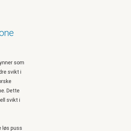
rone
gynner som
re svikt i
norske
ne. Dette
ll svikt i
e løs puss