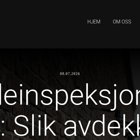
HJEM
OM OSS
08.07.2026
einspeksj
: Slik avdek