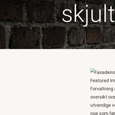
skjul
Forvaltning
oversikt ov
utvendige ve
noe som føre