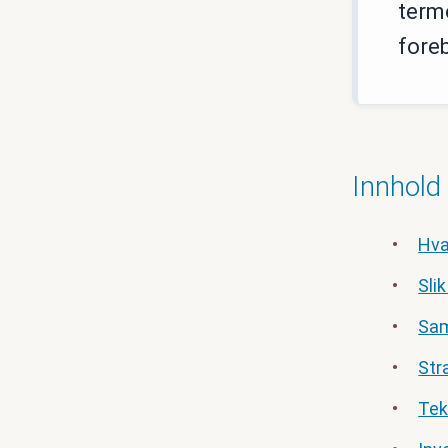
term
fore
Innhold
Hva
Sli
Sam
Str
Tek