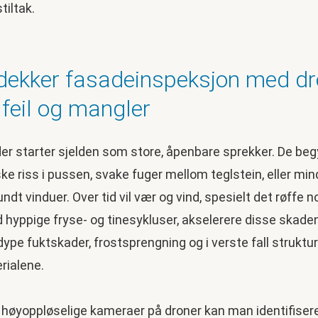
tiltak.
vdekker fasadeinspeksjon med d
 feil og mangler
r starter sjelden som store, åpenbare sprekker. De be
e riss i pussen, svake fuger mellom teglstein, eller mind
ndt vinduer. Over tid vil vær og vind, spesielt det røffe 
 hyppige fryse- og tinesykluser, akselerere disse skade
dype fuktskader, frostsprengning og i verste fall strukture
rialene.
 høyoppløselige kameraer på droner kan man identifiser