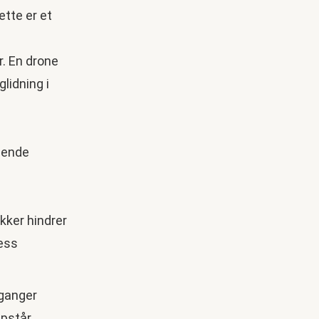
ette er et
r. En drone
lidning i
lgende
kker hindrer
sess
rganger
pstår.