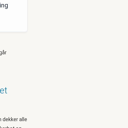
ing
et
 dekker alle