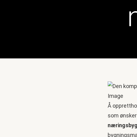
Å opprettho
som ønsker 
næringsby
bygningsmas