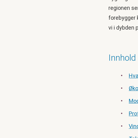
regionen se
forebygger k
vi i dybden 
Innhold
Hva
Øko
Mod
Pro
Vin