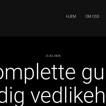
HJEM
OM OSS
11.02.2026
mplette gui
dig vedlikeh