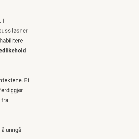
 I
puss løsner
habilitere
edlikehold
ntektene. Et
ferdiggjør
 fra
or å unngå