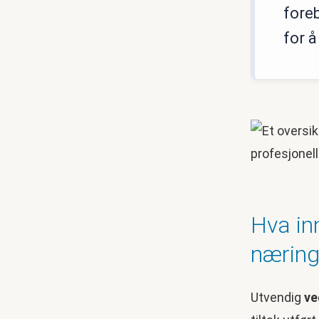
fore
for å
Hva in
nærin
Utvendig
ve