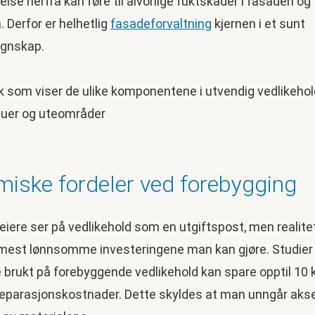
se herfra kan føre til alvorlige fuktskader i fasaden og
 Derfor er helhetlig
fasadeforvaltning
kjernen i et sunt
gnskap.
iske fordeler ved forebygging
iere ser på vedlikehold som en utgiftspost, men realitet
 mest lønnsomme investeringene man kan gjøre. Studier 
 brukt på forebyggende vedlikehold kan spare opptil 10 k
reparasjonskostnader. Dette skyldes at man unngår akse