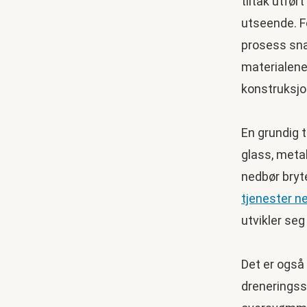
tiltak utfør
utseende. F
prosess sna
materialene
konstruksjo
En grundig 
glass, metall
nedbør bryt
tjenester n
utvikler seg
Det er også
dreneringss