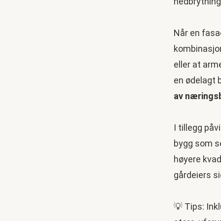
nedbrytning
Når en fasad
kombinasjon
eller at arm
en ødelagt 
av nærings
I tillegg på
bygg som ser
høyere kvadr
gårdeiers si
💡 Tips: Ink