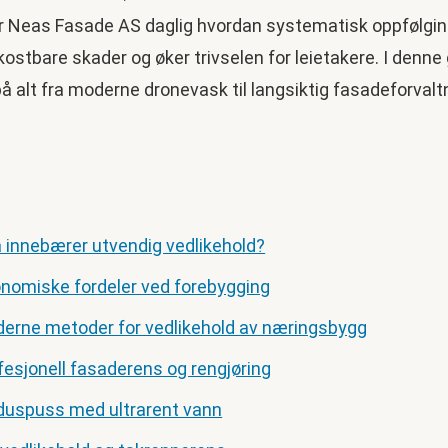
r Neas Fasade AS daglig hvordan systematisk oppfølgi
ostbare skader og øker trivselen for leietakere. I denne
på alt fra moderne dronevask til langsiktig fasadeforvalt
 innebærer utvendig vedlikehold?
nomiske fordeler ved forebygging
erne metoder for vedlikehold av næringsbygg
fesjonell fasaderens og rengjøring
duspuss med ultrarent vann