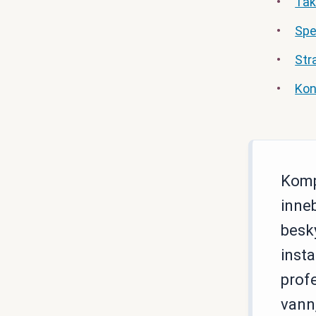
Tak
Spe
Str
Kon
Komp
inne
besky
insta
prof
vann,