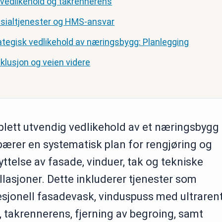
vedlikehold og takrennerens
sialtjenester og HMS-ansvar
ategisk vedlikehold av næringsbygg: Planlegging
klusjon og veien videre
lett utvendig vedlikehold av et næringsbygg
bærer en systematisk plan for rengjøring og
ttelse av fasade, vinduer, tak og tekniske
llasjoner. Dette inkluderer tjenester som
esjonell fasadevask, vinduspuss med ultraren
 takrennerens, fjerning av begroing, samt