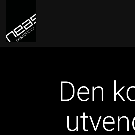
Den ko
utven