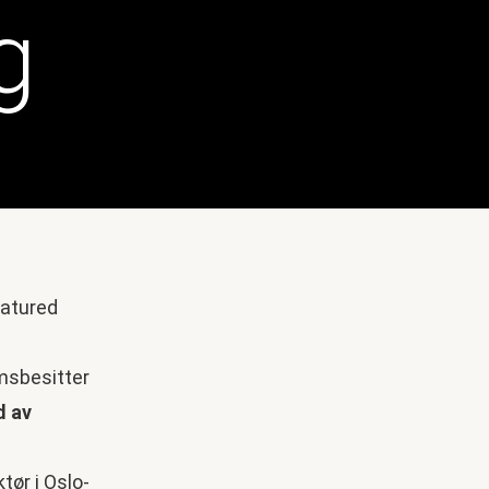
g
omsbesitter
d av
ør i Oslo-