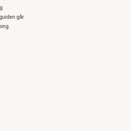
ng
 guiden går
ning.