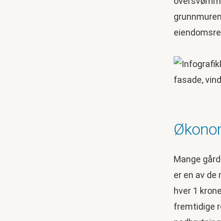
oversvømmel
grunnmuren.
eiendomsre
Økonom
Mange gårde
er en av de
hver 1 krone
fremtidige 