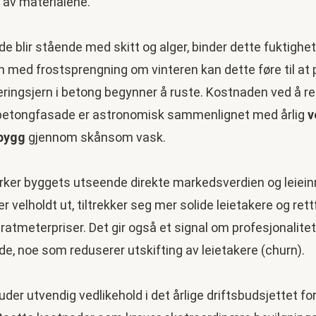
 av materialene.
e blir stående med skitt og alger, binder dette fuktighet.
 med frostsprengning om vinteren kan dette føre til at 
eringsjern i betong begynner å ruste. Kostnaden ved å re
betongfasade er astronomisk sammenlignet med årlig
v
bygg
gjennom skånsom vask.
virker byggets utseende direkte markedsverdien og leiein
 velholdt ut, tiltrekker seg mer solide leietakere og rett
atmeterpriser. Det gir også et signal om profesjonalitet
de, noe som reduserer utskifting av leietakere (churn).
luder utvendig vedlikehold i det årlige driftsbudsjettet f