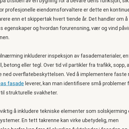
t på utsiden av en bygning for å bevare dens funksjon, si
or profesjonelle eiendomsforvaltere er dette en kontinue
rere enn et skippertak hvert tiende år. Det handler om å
s egenskaper og hvordan forurensning, vær og vind påvi
nen.
tilnærming inkluderer inspeksjon av fasadematerialer, en
, betong eller tegl. Over tid vil partikler fra trafikk, sopp,
e ned overflatebeskyttelsen. Ved å implementere faste r
eas fasade
leverer, kan man identifisere små problemer 
 til strukturelle svakheter.
 viktig å inkludere tekniske elementer som solskjerming
ystemer. En tett takrenne kan virke ubetydelig, men