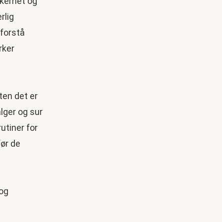
kkerhet og
rlig
 forstå
rker
ten det er
 alger og sur
utiner for
før de
 og