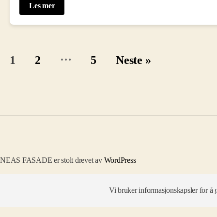
Les mer
Sidepaginering
…
1
2
5
Neste »
NEAS FASADE er stolt drevet av
WordPress
Vi bruker informasjonskapsler for å 